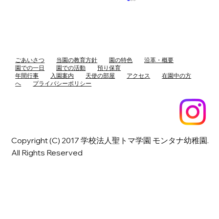
ごあいさつ
当園の教育方針
園の特色
沿革・概要
園での一日
園での活動
預り保育
年間行事
入園案内
天使の部屋
アクセス
在園中の方
へ
プライバシーポリシー
満３歳児入園（８月、９月生まれ）申込
み受付スタートします
Copyright (C) 2017 学校法人聖トマ学園 モンタナ幼稚園.
All Rights Reserved