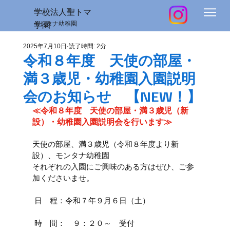
学校法人聖トマ
学園
モンタナ幼稚園
2025年7月10日
読了時間: 2分
令和８年度 天使の部屋・
満３歳児・幼稚園入園説明
会のお知らせ 【NEW！】
≪令和８年度　天使の部屋・満３歳児（新
設）・幼稚園入園説明会を行います≫
天使の部屋、満３歳児（令和８年度より新
設）、モンタナ幼稚園
それぞれの入園にご興味のある方はぜひ、ご参
加くださいませ。
 日　程：令和７年９月６日（土）
 時　間：　９：２０～　受付