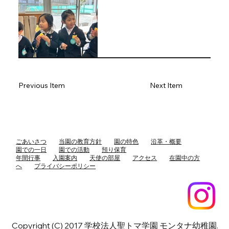
Previous Item
Next Item
ごあいさつ
当園の教育方針
園の特色
沿革・概要
園での一日
園での活動
預り保育
年間行事
入園案内
天使の部屋
アクセス
在園中の方
へ
プライバシーポリシー
Copyright (C) 2017 学校法人聖トマ学園 モンタナ幼稚園.