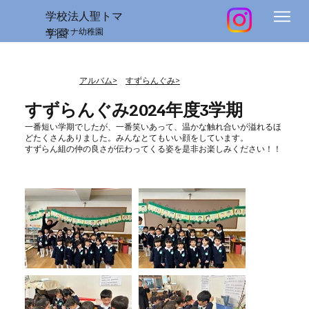
学校法人聖トマ
学園
モンタナ幼稚園
​アルバム>
すずらんぐみ>
すずらんぐみ2024年度3学期
一番短い学期でしたが、一番笑いあって、温かな触れ合いが溢れるほ
どたくさんありました。みんなとてもいい顔をしています。
すずらん組の仲の良さが伝わってくる姿を是非お楽しみください！！