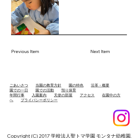
Previous Item
Next Item
ごあいさつ
当園の教育方針
園の特色
沿革・概要
園での一日
園での活動
預り保育
年間行事
入園案内
天使の部屋
アクセス
在園中の方
へ
プライバシーポリシー
Copyright (C) 2017 学校法人聖トマ学園 モンタナ幼稚園.