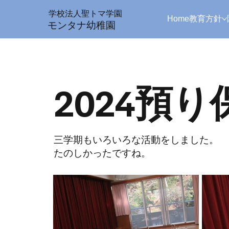
学校法人聖トマ学園
Home
教育方針
モンタナ幼稚園
2024預
三学期もいろいろな活動をしました。
たのしかったですね。