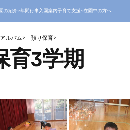
園の紹介
年間行事
入園案内
子育て支援
在園中の方へ
アルバム>
預り保育>
り保育3学期