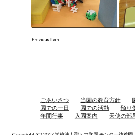
Previous Item
ごあいさつ
当園の教育方針
園での一日
園での活動
預り
年間行事
入園案内
天使の部
Copyright (C) 2017 学校法人聖トマ学園 モンタナ幼稚園. All 