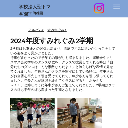
学校法人聖トマ
学園
モンタナ幼稚園
アルバム>
すみれぐみ>
2024年度すみれぐみ2学期
2学期はお友達との関係も深まり、園庭で元気に追いかけっこをして
いる姿をよく見かけました。
行事が多かったので学年での繋がりも深まりました。運動会やクリ
スマス会の学年のダンスや歌を、クラスで披露してくれる時は「自
分たちのダンスはこんな素敵なんだよ！」と誇らしげな表情で見せ
てくれました。年長さんがクラスを留守にしている時は、年中さん
がお当番を率先して引き受けてくれて、年少さんを引っ張ってくれ
ました。年長さんが練習を終えてクラスに戻ると「おかえり
～！！」と嬉しそうに年中少さんは迎えてくれました。2学期はクラ
スの絆も学年の絆も深まった学期となりました。