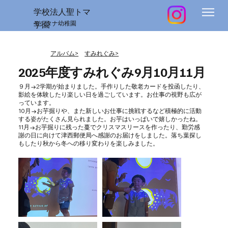
学校法人聖トマ
学園
モンタナ幼稚園
アルバム>
すみれぐみ>
2025年度すみれぐみ9月10月11月
９月→2学期が始まりました。手作りした敬老カードを投函したり、
影絵を体験したり楽しい日を過ごしています。お仕事の視野も広が
っています。
10月→お芋掘りや、また新しいお仕事に挑戦するなど積極的に活動
する姿がたくさん見られました。お芋はいっぱいで嬉しかったね。
11月→お芋掘りに残った蔓でクリスマスリースを作ったり、勤労感
謝の日に向けて津西郵便局へ感謝のお届けをしました。落ち葉探し
もしたり秋から冬への移り変わりを楽しみました。