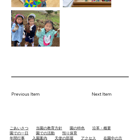
Previous Item
Next Item
ごあいさつ
当園の教育方針
園の特色
沿革・概要
園での一日
園での活動
預り保育
年間行事
入園案内
天使の部屋
アクセス
在園中の方